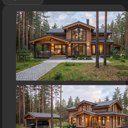
Спален
Санузлов
Доп.
фильтры
Материал стен
Найти проекты
Хай-Тек
Газобетон | 2 этажа
Керамический блок | 2 этажа