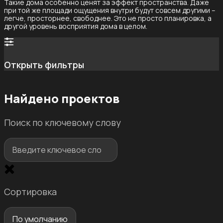
Такие дома особенно ценят за эффект пространства. Даже
при той же площади ощущения внутри будут совсем другими –
легче, просторнее, свободнее. Это не просто планировка, а
другой уровень восприятия дома в целом.
Открыть фильтры
Площадь
Найдено
проектов
Поиск по ключевому слову
100
м2
—
578
м2
Этажей
Сортировка