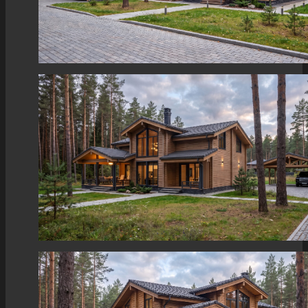
Клееный брус | 2 этажа
С балконом | 2 этажа
Скандинавские
Балкон
Современные
Шале
Финские
До 100 м²
До 150 м²
Клееный брус
Каменные
Кирпичные
Современные | 1 этаж
Газобетон | 1 этаж
Керамический блок | 1 этаж
Второй свет
Клееный брус | 1 этаж
С террасой
Второй свет
Коттеджи
Панорамные окна
Гараж
Гардероб
Кладовая
Сауна